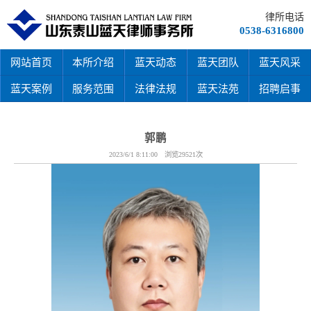
律所电话
0538-6316800
网站首页
本所介绍
蓝天动态
蓝天团队
蓝天风采
蓝天案例
服务范围
法律法规
蓝天法苑
招聘启事
郭鹏
2023/6/1 8:11:00 浏览29521次