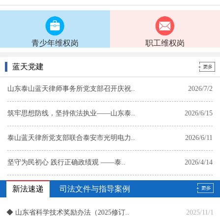
郭桂林
郭鹏
郭秋蕊
郭兴野
青少年维权岗
职工维权岗
蓝天党建
山东泰山蓝天律师事务所党支部召开庆祝..
2026/7/2
筑牢思想防线，坚持依法执业——山东泰..
2026/6/15
张松
赵建刚
赵曙光
赵永洪
泰山蓝天律所党支部联合泰安市光明电力..
2026/6/11
坚守为民初心 践行正确政绩观 ——泰..
2026/4/14
党建赋能 同心同行—— 泰山蓝天律所..
2026/3/30
新法速递
司法文件与指导案例
山东泰山蓝天律师事务所党支部召开树立..
2026/3/16
◆
山东省科学技术奖励办法（2025修订..
2025/11/1