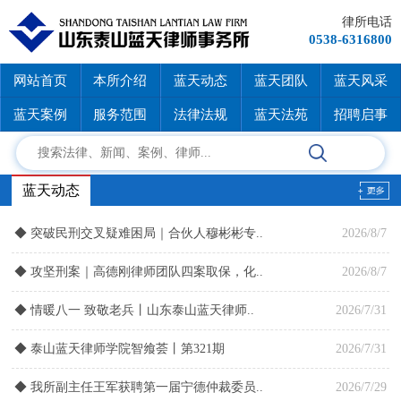
律所电话
0538-6316800
网站首页
本所介绍
蓝天动态
蓝天团队
蓝天风采
蓝天案例
服务范围
法律法规
蓝天法苑
招聘启事
蓝天动态
◆
突破民刑交叉疑难困局｜合伙人穆彬彬专..
2026/8/7
◆
攻坚刑案｜高德刚律师团队四案取保，化..
2026/8/7
◆
情暖八一 致敬老兵丨山东泰山蓝天律师..
2026/7/31
◆
泰山蓝天律师学院智飨荟丨第321期
2026/7/31
◆
我所副主任王军获聘第一届宁德仲裁委员..
2026/7/29