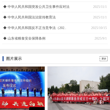
◆
中华人民共和国突发公共卫生事件应对法
2025/11/1
山东泰山蓝天律师事务所党支部专题学习..
2026/3/16
◆
中华人民共和国法治宣传教育法
2025/11/1
山东泰山蓝天律师事务所党支部召开20..
2026/3/10
◆
中华人民共和国反不正当竞争法（202..
2025/10/15
山东泰山蓝天律师事务所党支部专题学习..
2026/1/27
◆
山东省粮食安全保障条例
2025/9/1
郭桂林开展“习近平全面依法治国”主题..
2025/11/24
图片展示