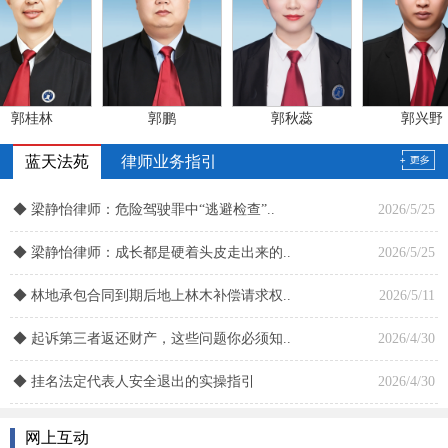
全市司法行政系统先进集体
2012/2/14
公正执法先进单位
2009/1/15
山东省职业道德建设先进集体
2008/3/29
郭桂林
郭鹏
郭秋蕊
郭兴野
张松
赵建刚
赵曙光
赵永洪
网上互动