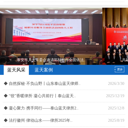
泰安市人大常委会邀请郭桂林作全面依法..
共
蓝天风采
蓝天案例
◆
自然探秘·不负山野丨山东泰山蓝天律师..
2026/3/30
◆
“饺”香暖律所·凝心共前行丨泰山蓝天..
2025/12/19
◆
凝心聚力·携手同行——泰山蓝天律所2..
2025/12/8
◆
法行徽州·律动山水——律所2025年..
2025/8/19